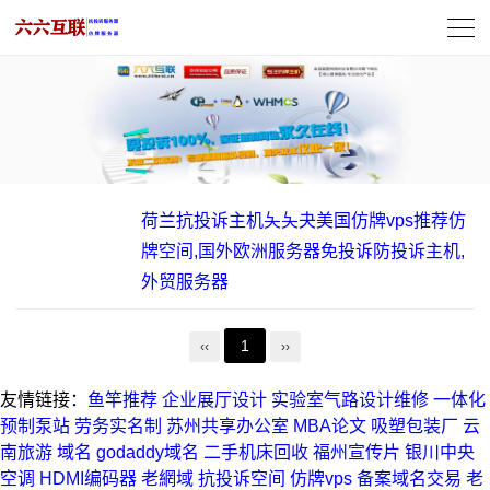
荷兰抗投诉主机夨夨夬美国仿牌vps推荐仿
牌空间,国外欧洲服务器免投诉防投诉主机,
外贸服务器
1
‹‹
››
友情链接：
鱼竿推荐
企业展厅设计
实验室气路设计维修
一体化
预制泵站
劳务实名制
苏州共享办公室
MBA论文
吸塑包装厂
云
南旅游
域名
godaddy域名
二手机床回收
福州宣传片
银川中央
空调
HDMI编码器
老網域
抗投诉空间
仿牌vps
备案域名交易
老