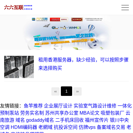
租用香港服务器，缺少经验，可以按照步骤
来选择购买
1
‹‹
››
友情链接：
鱼竿推荐
企业展厅设计
实验室气路设计维修
一体化
预制泵站
劳务实名制
苏州共享办公室
MBA论文
吸塑包装厂
云
南旅游
域名
godaddy域名
二手机床回收
福州宣传片
银川中央
空调
HDMI编码器
老網域
抗投诉空间
仿牌vps
备案域名交易
老